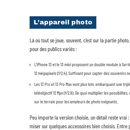
L’appareil photo
Là où tout se joue, souvent, c’est sur la partie pho
pour des publics variés :
L’iPhone 13 et le 13 mini proposent un double module à l’arri
12 mégapixels (f/2.4). Suffisant pour capter des souvenirs n
Les 13 Pro et 13 Pro Max vont plus loin, embarquant une triple 
téléobjectif 12 Mpx (f/2.8). De quoi multiplier les possibilit
sur le terrain pour les amateurs de photo exigeants.
Peu importe la version choisie, un détail reste vrai
miser sur quelques accessoires bien choisis. Entre 