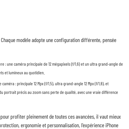
to. Chaque modèle adopte une configuration différente, pensée
ère : une caméra principale de 12 mégapixels (f/1.6) et un ultra grand-angle de
ets et lumineux au quotidien.
caméra : principale 12 Mpx (f/1.5), ultra grand-angle 12 Mpx (f/1.8), et
és, du portrait précis au zoom sans perte de qualité, avec une vraie différence
 : pour profiter pleinement de toutes ces avancées, il vaut mieux
protection, ergonomie et personnalisation, l’expérience iPhone