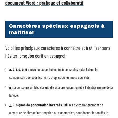
document Word : pratique et collaboratif
Caractères spéciaux espagnols à
maîtriser
Voici les principaux caractères à connaître et à utiliser sans
hésiter lorsqu’on écrit en espagnol :
á, é, í, ó, ú, ü
: voyelles accentuées, indispensables autant dans la
conjugaison que pour les noms propres ou les mots courants.
ñ
: la consonne à tilde, essentielle à la prononciation et à l’identité même de la
langue.
¿, ¡
:
signes de ponctuation inversés
, utilisés systématiquement en
ouverture de phrase interrogative ou exclamative, pour donner le ton dès le