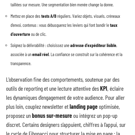
taillées sur mesure. Une segmentation bien menée change la donne.
Mettez en place des
tests A/B
réguliers. Variez objets, visuels, créneaux
d’envoi, contenus : vous débusquerez les leviers qui font bondir le
taux
d’ouverture
ou de clic.
Soignez la délivrabilité : choisissez une
adresse d’expéditeur lisible
,
associée à un
email réel
. La confiance se construit sur la cohérence et la
transparence.
L’observation fine des comportements, soutenue par des
outils de reporting et une lecture attentive des
KPI
, éclaire
les dynamiques d’engagement de votre audience. Pour aller
plus loin, couplez newsletter et
landing page
optimisée,
proposez un
bonus sur-mesure
ou intégrez un pop-up
discret. Certains designers s’appuient, chiffres à l’appui, sur
le cycle de Fibonacci pour structurer la mise en page : la